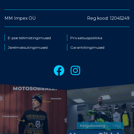
MM Impex OÜ
Reg kood: 12045249
E-poe tellimistingimused
Privaatsuspoliitika
Järelmaksutingimused
Garantiitingimused