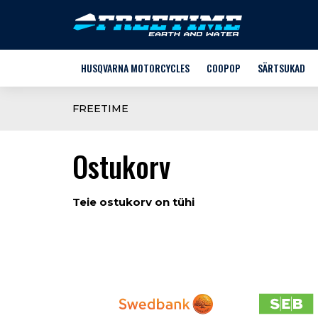
HUSQVARNA MOTORCYCLES
COOPOP
SÄRTSUKAD
MOOTORRATTAD
STACYC
FREETIME
E-KROSS
HUSQVARNA
Ostukorv
VARUOSAD
LASTE RIIDED +
LISAVARUSTUS
SÄRTSUKATE V
Teie ostukorv on tühi
SÕIDUVARUSTUS JA -RIIDED
NOORTE JALGRA
KASUTATUD TEHNIKA
KASUTAJA KÄSIRAAMAT