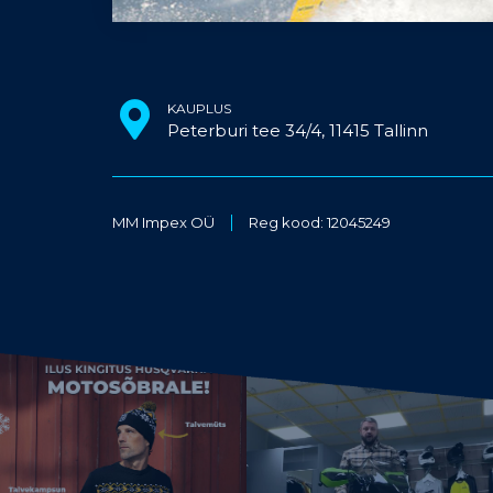
KAUPLUS
Peterburi tee 34/4, 11415 Tallinn
MM Impex OÜ
Reg kood: 12045249