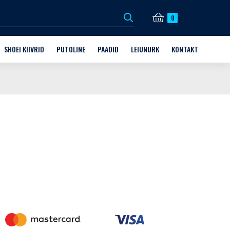
0
SHOEI KIIVRID
PUTOLINE
PAADID
LEIUNURK
KONTAKT
DI VARUSTUS
KIIVRID
MILLINE PUTOLINE TOODE?
FINNMASTER
KINKEKAARDID
KAUPLUS JA KONTAKT
X6
D + AFTERMARKET PARTS
KIIVRITE VARUOSAD
MOOTOR
HUSKY
VABA AEG
HOOLDUS
GUD
HOOLDUS
GRANDEZZA
MOOTORKELGU SÕIDUVARUSTUS
JALGRATTA SÕIDUVARUSTUS
JALGRATTA LISAVARUSTUS
HUSQVARNA VARUOSAD KUNI -70%