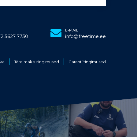
E-MAIL
72 5627 7730
info@freetime.ee
ika
Järelmaksutingimused
Garantiitingimused