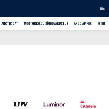
ARCTIC CAT
MOOTORKELGU SÕIDUVARUSTUS
ARGO AMFIIB
JETID
SPORT-UTILITY
KIIVRID
SÕIDUKID
VEESPOR
MÄESTIKUKELGUD
PRILLID
LISAVARUSTUS FRONTIER 6
VARUOSA
 SÕIDUVARUSTUS
CROSSOVER
ÜLERIIDED
TREENIN
ARUOSAD
TRAIL
JALANÕUD
TTAD
WIDESCAPE
ALUSRIIDED
LASTEKELGUD
KINDAD
ARCTIC CAT OEM VARUOSAD
KAITSMED
MOOTORKELKUDE VARUSTUS
VABA AEG