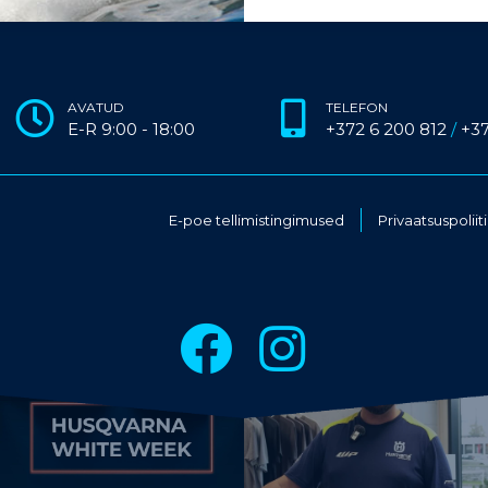
AVATUD
TELEFON
E-R 9:00 - 18:00
+372 6 200 812
/
+3
E-poe tellimistingimused
Privaatsuspoliit