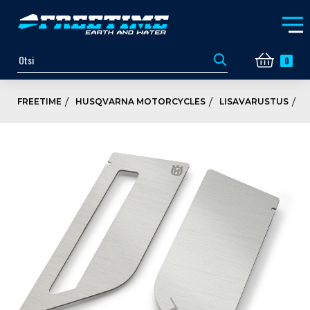
0
FREETIME
HUSQVARNA MOTORCYCLES
LISAVARUSTUS
P