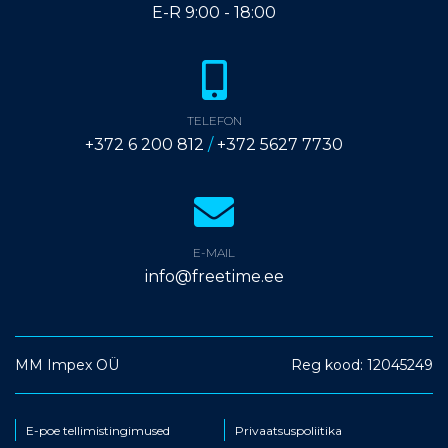
E-R 9:00 - 18:00
TELEFON
+372 6 200 812
/
+372 5627 7730
E-MAIL
info@freetime.ee
MM Impex OÜ
Reg kood: 12045249
E-poe tellimistingimused
Privaatsuspoliitika