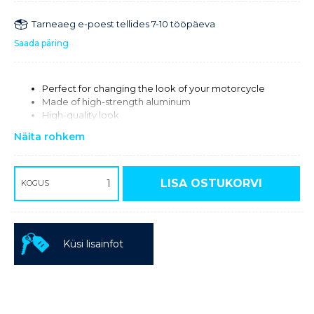
Tarneaeg e-poest tellides 7-10 tööpäeva
Saada päring
Perfect for changing the look of your motorcycle
Made of high-strength aluminum
High-quality look
Näita rohkem
LISA OSTUKORVI
KOGUS
Küsi lisainfot