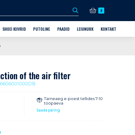
0
SHOEI KIIVRID
PUTOLINE
PAADID
LEIUNURK
KONTAKT
DI VARUSTUS
KIIVRID
MILLINE PUTOLINE TOODE?
FINNMASTER
KINKEKAARDID
KAUPLUS JA KONTAKT
D
X6
D + AFTERMARKET PARTS
KIIVRITE VARUOSAD
MOOTOR
HUSKY
VABA AEG
HOOLDUS
GUD
HOOLDUS
GRANDEZZA
MOOTORKELGU SÕIDUVARUSTUS
tion of the air filter
JALGRATTA SÕIDUVARUSTUS
26606001000DB
JALGRATTA LISAVARUSTUS
Tarneaeg e-poest tellides 7-10
tööpäeva
HUSQVARNA VARUOSAD KUNI -70%
Saada päring
m