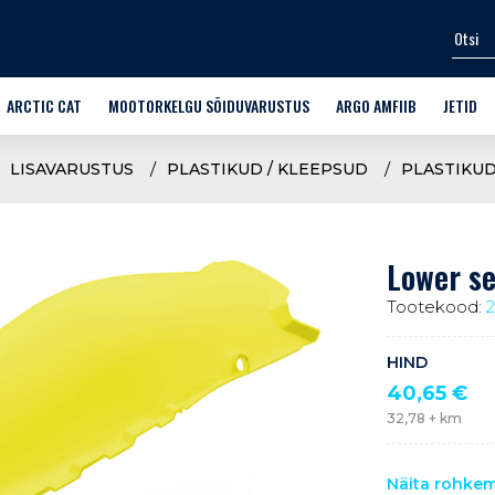
ARCTIC CAT
MOOTORKELGU SÕIDUVARUSTUS
ARGO AMFIIB
JETID
SPORT-UTILITY
KIIVRID
SÕIDUKID
VEESPOR
LISAVARUSTUS
PLASTIKUD / KLEEPSUD
PLASTIKU
MÄESTIKUKELGUD
PRILLID
LISAVARUSTUS FRONTIER 6
VARUOSA
 SÕIDUVARUSTUS
CROSSOVER
ÜLERIIDED
TREENIN
Lower sec
ARUOSAD
TRAIL
JALANÕUD
Tootekood:
TTAD
WIDESCAPE
ALUSRIIDED
HIND
LASTEKELGUD
KINDAD
40,65
€
32,78
+ km
ARCTIC CAT OEM VARUOSAD
KAITSMED
MOOTORKELKUDE VARUSTUS
VABA AEG
Näita rohke