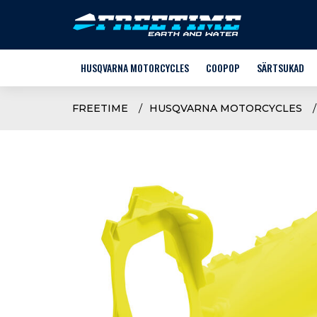
HUSQVARNA MOTORCYCLES
COOPOP
SÄRTSUKAD
MOOTORRATTAD
STACYC
FREETIME
HUSQVARNA MOTORCYCLES
E-KROSS
HUSQVARNA
VARUOSAD
LASTE RIIDED +
LISAVARUSTUS
SÄRTSUKATE V
SÕIDUVARUSTUS JA -RIIDED
NOORTE JALGRA
KASUTATUD TEHNIKA
KASUTAJA KÄSIRAAMAT