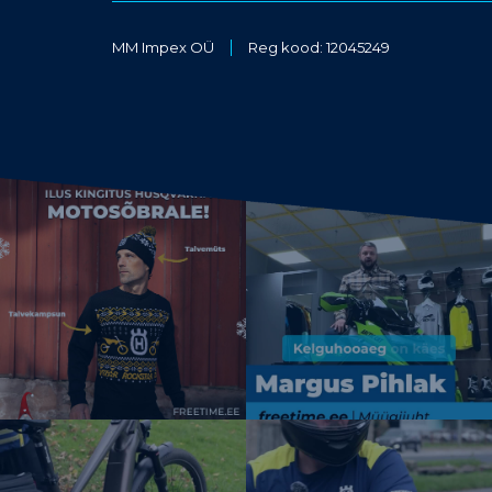
MM Impex OÜ
Reg kood: 12045249