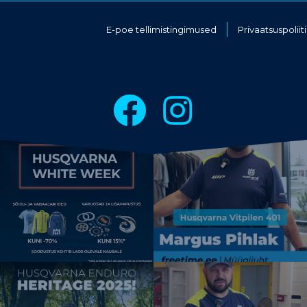
E-poe tellimistingimused
Privaatsuspoliit