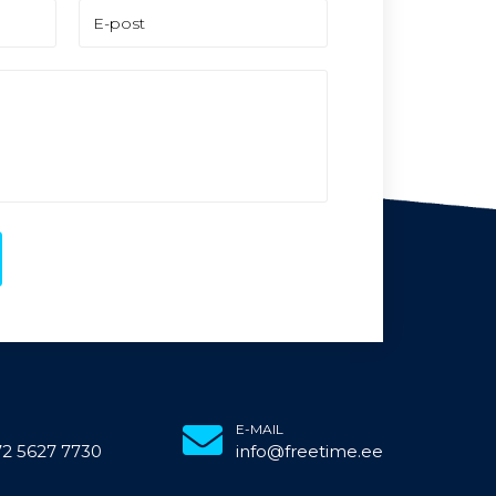
E-MAIL
72 5627 7730
info@freetime.ee