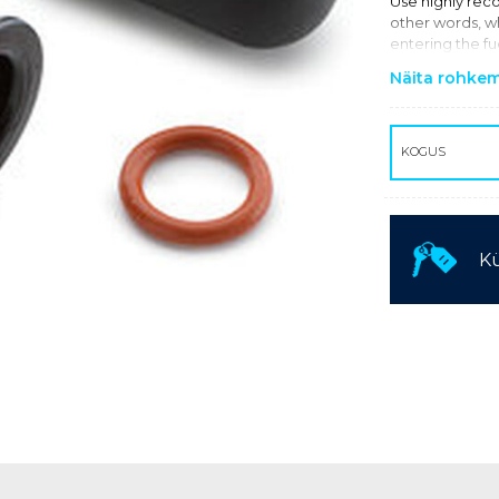
Use highly rec
other words, w
KASUTATUD TEHNIKA
entering the fue
Näita rohke
KOGUS
Kü