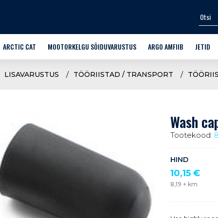
ARCTIC CAT
MOOTORKELGU SÕIDUVARUSTUS
ARGO AMFIIB
JETID
SPORT-UTILITY
KIIVRID
SÕIDUKID
VEESPOR
LISAVARUSTUS
TÖÖRIISTAD / TRANSPORT
TÖÖRII
MÄESTIKUKELGUD
PRILLID
LISAVARUSTUS FRONTIER 6
VARUOSA
 SÕIDUVARUSTUS
CROSSOVER
ÜLERIIDED
TREENIN
Wash cap
ARUOSAD
TRAIL
JALANÕUD
Tootekood:
TTAD
WIDESCAPE
ALUSRIIDED
HIND
LASTEKELGUD
KINDAD
10,15
€
8,19
+ km
ARCTIC CAT OEM VARUOSAD
KAITSMED
MOOTORKELKUDE VARUSTUS
VABA AEG