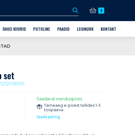
0
SHOEI KIIVRID
PUTOLINE
PAADID
LEIUNURK
KONTAKT
DI VARUSTUS
KIIVRID
MILLINE PUTOLINE TOODE?
FINNMASTER
KINKEKAARDID
KAUPLUS JA KONTAKT
STAD
X6
D + AFTERMARKET PARTS
KIIVRITE VARUOSAD
MOOTOR
HUSKY
VABA AEG
HOOLDUS
GUD
HOOLDUS
GRANDEZZA
MOOTORKELGU SÕIDUVARUSTUS
 set
JALGRATTA SÕIDUVARUSTUS
81212016100
JALGRATTA LISAVARUSTUS
Saadaval esinduspoes
HUSQVARNA VARUOSAD KUNI -70%
Tarneaeg e-poest tellides 1-3
tööpäeva
Saada päring