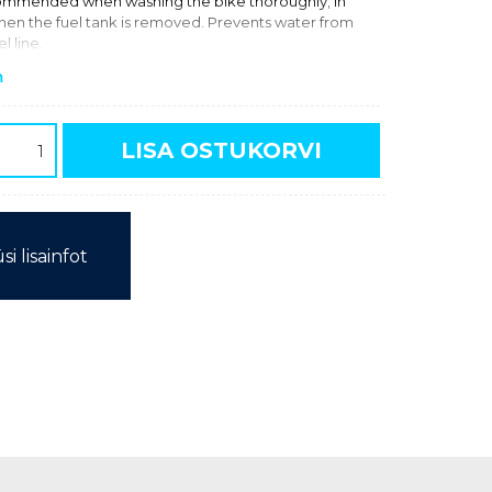
ommended when washing the bike thoroughly; in
hen the fuel tank is removed. Prevents water from
l line.
m
LISA OSTUKORVI
si lisainfot