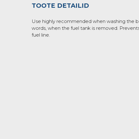
TOOTE DETAILID
Use highly recommended when washing the bik
words, when the fuel tank is removed. Prevent
fuel line.