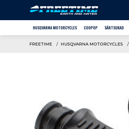
HUSQVARNA MOTORCYCLES
COOPOP
SÄRTSUKAD
MOOTORRATTAD
STACYC
FREETIME
HUSQVARNA MOTORCYCLES
E-KROSS
HUSQVARNA
VARUOSAD
LASTE RIIDED +
LISAVARUSTUS
SÄRTSUKATE V
SÕIDUVARUSTUS JA -RIIDED
NOORTE JALGRA
KASUTATUD TEHNIKA
KASUTAJA KÄSIRAAMAT