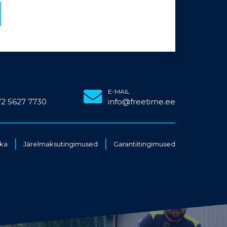
E-MAIL
72 5627 7730
info@freetime.ee
ika
Järelmaksutingimused
Garantiitingimused