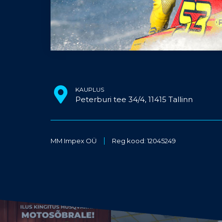
KAUPLUS
Peterburi tee 34/4, 11415 Tallinn
MM Impex OÜ
Reg kood: 12045249