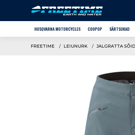
HUSQVARNA MOTORCYCLES
COOPOP
SÄRTSUKAD
MOOTORRATTAD
STACYC
FREETIME
LEIUNURK
JALGRATTA SÕI
E-KROSS
HUSQVARNA
VARUOSAD
LASTE RIIDED +
LISAVARUSTUS
SÄRTSUKATE V
SÕIDUVARUSTUS JA -RIIDED
NOORTE JALGRA
KASUTATUD TEHNIKA
KASUTAJA KÄSIRAAMAT