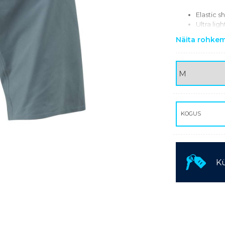
KASUTATUD TEHNIKA
Elastic 
Ultra lig
Side po
Näita rohke
Includes
Reflectiv
KOGUS
Kü