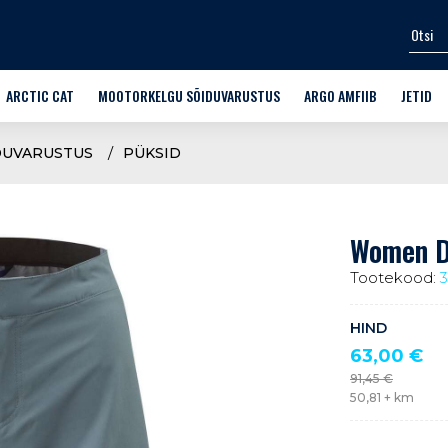
ARCTIC CAT
MOOTORKELGU SÕIDUVARUSTUS
ARGO AMFIIB
JETID
SPORT-UTILITY
KIIVRID
SÕIDUKID
VEESPOR
DUVARUSTUS
PÜKSID
MÄESTIKUKELGUD
PRILLID
LISAVARUSTUS FRONTIER 6
VARUOSA
 SÕIDUVARUSTUS
CROSSOVER
ÜLERIIDED
TREENIN
Women Di
ARUOSAD
TRAIL
JALANÕUD
Tootekood:
TTAD
WIDESCAPE
ALUSRIIDED
HIND
LASTEKELGUD
KINDAD
63,00
€
91,45
€
ARCTIC CAT OEM VARUOSAD
KAITSMED
50,81
+ km
MOOTORKELKUDE VARUSTUS
VABA AEG