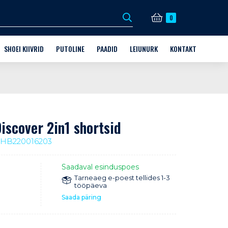
0
SHOEI KIIVRID
PUTOLINE
PAADID
LEIUNURK
KONTAKT
DI VARUSTUS
KIIVRID
MILLINE PUTOLINE TOODE?
FINNMASTER
KINKEKAARDID
KAUPLUS JA KONTAKT
X6
D + AFTERMARKET PARTS
KIIVRITE VARUOSAD
MOOTOR
HUSKY
VABA AEG
HOOLDUS
GUD
HOOLDUS
GRANDEZZA
MOOTORKELGU SÕIDUVARUSTUS
scover 2in1 shortsid
JALGRATTA SÕIDUVARUSTUS
3HB220016203
JALGRATTA LISAVARUSTUS
Saadaval esinduspoes
HUSQVARNA VARUOSAD KUNI -70%
Tarneaeg e-poest tellides 1-3
tööpäeva
Saada päring