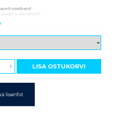
shaped waistband
htweight 4-way stretch
cket
m
 removable, padded inner shorts
e details
LISA OSTUKORVI
si lisainfot