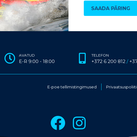
SAADA PÄRING
AVATUD
TELEFON
E-R 9:00 - 18:00
+372 6 200 812
/
+3
E-poe tellimistingimused
Privaatsuspoliit