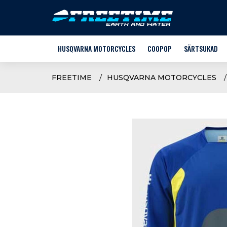
HUSQVARNA MOTORCYCLES
COOPOP
SÄRTSUKAD
MOOTORRATTAD
STACYC
FREETIME
HUSQVARNA MOTORCYCLES
E-KROSS
HUSQVARNA
VARUOSAD
LASTE RIIDED +
LISAVARUSTUS
SÄRTSUKATE V
SÕIDUVARUSTUS JA -RIIDED
NOORTE JALGRA
KASUTATUD TEHNIKA
KASUTAJA KÄSIRAAMAT