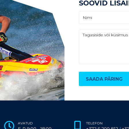
SOOVID LISA
SAADA PÄRING
AVATUD
TELEFON
E-R 9:00 - 18:00
+372 6 200 812
/
+3