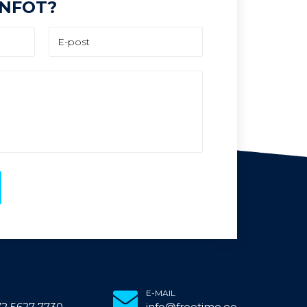
INFOT?
E-MAIL
72 5627 7730
info@freetime.ee