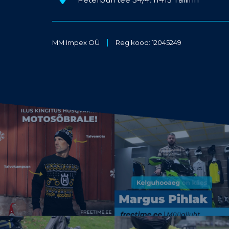
MM Impex OÜ
Reg kood: 12045249