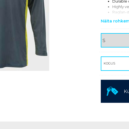
Durable o
Highly ve
KASUTATUD TEHNIKA
Raglan-s
UV-resis
Näita rohke
100 % Po
KOGUS
Kü