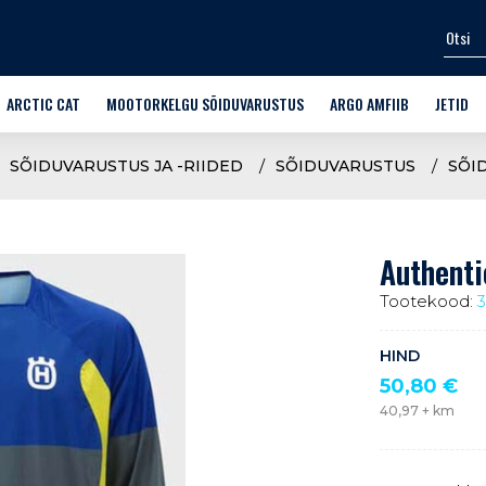
ARCTIC CAT
MOOTORKELGU SÕIDUVARUSTUS
ARGO AMFIIB
JETID
SPORT-UTILITY
KIIVRID
SÕIDUKID
VEESPOR
SÕIDUVARUSTUS JA -RIIDED
SÕIDUVARUSTUS
SÕI
MÄESTIKUKELGUD
PRILLID
LISAVARUSTUS FRONTIER 6
VARUOSA
 SÕIDUVARUSTUS
CROSSOVER
ÜLERIIDED
TREENIN
Authenti
ARUOSAD
TRAIL
JALANÕUD
Tootekood:
TTAD
WIDESCAPE
ALUSRIIDED
HIND
LASTEKELGUD
KINDAD
50,80
€
40,97
+ km
ARCTIC CAT OEM VARUOSAD
KAITSMED
MOOTORKELKUDE VARUSTUS
VABA AEG