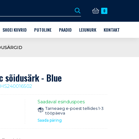
0
SHOEI KIIVRID
PUTOLINE
PAADID
LEIUNURK
KONTAKT
DI VARUSTUS
KIIVRID
MILLINE PUTOLINE TOODE?
FINNMASTER
KINKEKAARDID
KAUPLUS JA KONTAKT
DUSÄRGID
X6
D + AFTERMARKET PARTS
KIIVRITE VARUOSAD
MOOTOR
HUSKY
VABA AEG
HOOLDUS
GUD
HOOLDUS
GRANDEZZA
MOOTORKELGU SÕIDUVARUSTUS
c sõidusärk - Blue
JALGRATTA SÕIDUVARUSTUS
3HS240016502
JALGRATTA LISAVARUSTUS
Saadaval esinduspoes
HUSQVARNA VARUOSAD KUNI -70%
Tarneaeg e-poest tellides 1-3
tööpäeva
Saada päring