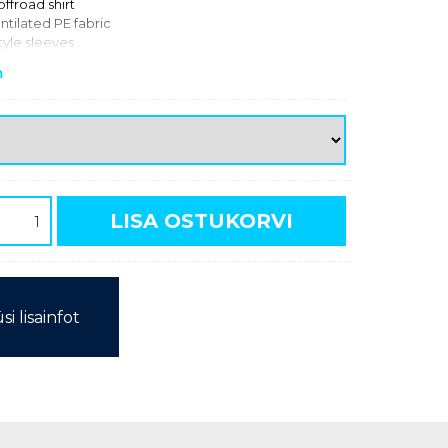
ffroad shirt
ntilated PE fabric
tyle sleeves
tant and fade-proof sublimation prints
m
lyester
LISA OSTUKORVI
si lisainfot