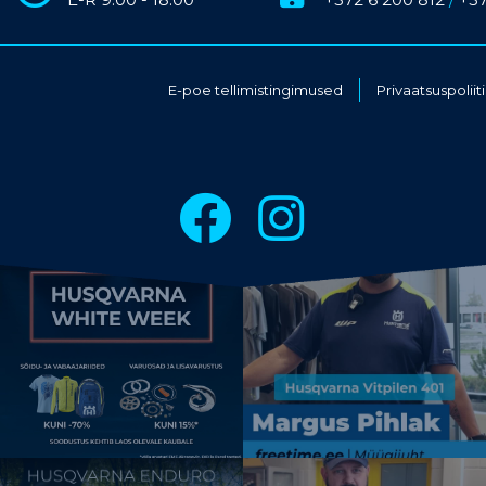
E-poe tellimistingimused
Privaatsuspoliit